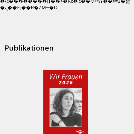
�/c��������[[��<�RI:�:c��MΎ��:z�졾
Zum
�ܢ��F[��R�ZM~�D
Inhalt
springen
Publikationen