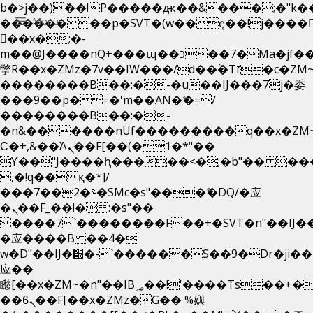
b�>j��)΄��!P�����ԫ��&���;�"k��B�
Menü
��������p�SVT�(w��ę��!j����
��x�;�-
m��@J����nQ+���պ��כ��7�Ma�jf��J��ͱ4j���Ѳ�
撆R��x�ZMz�7v��IW���/d��ٞ�Тז�c�ZM~�ji�� ߒ��sQz�����Ԡ��DW��3�De�n"��M�+/
��������B��:�-�u��IJ���7j�委
���9��p�=�'m��AN�ޭ�=/
��������B��:�-
�n&������nUf���������q��x�ZM
Ϲ�+,&��Ὰܢ��F[��(�1�*"��
ϒ��"J����ԧ�����<�;�b"�� ���"j���
,�!q�� қ�*]/
���؝�2��7�SMc�s"���ޭ�DQ/�应
�ܢ��F_��!� :�s"��
����7`��������F��+�SVT�n"��IJ�
�应����B ��4�
w�D"��IJ�׭�-`������S��9�Dr�ji��EJ߅��gJ�
应��
矁[��x�ZM~�n"��IB؃��!'����Тѕ��+��(m��IK�ʭ�/|
��ϐܢ��F[��x�ZMz�G�� %嬩