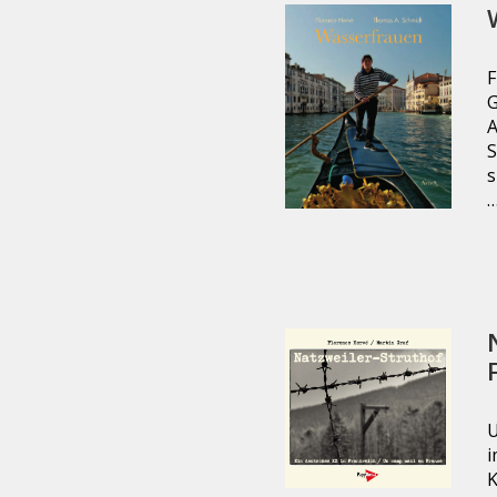
G
A
S
s
U
i
K