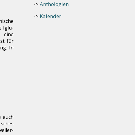
Anthologien
Kalender
ische
 Iglu-
, eine
st für
ng. In
s auch
sches
eiler-