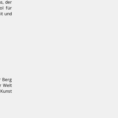
s, der
ol für
it und
r Berg
r Welt
 Kunst