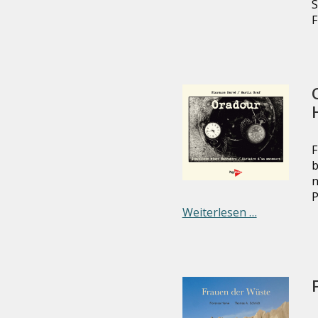
F
F
b
n
P
Weiterlesen …