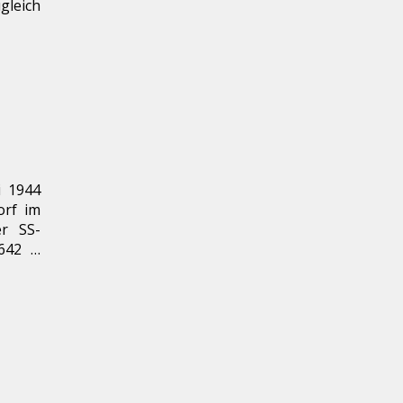
leich
i 1944
orf im
er SS-
 642 …