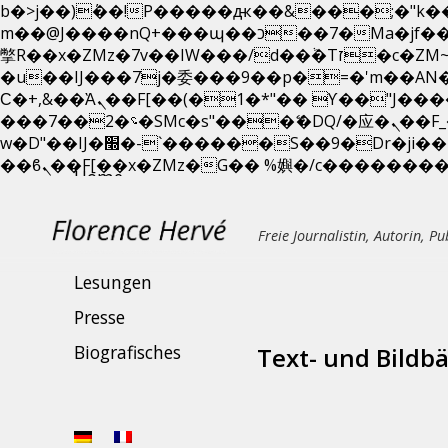
b�>j��)΄��!P�����ԫ��&���;�"k��B�޶�}��������p�SVT�(w��ę��!j������ 
m��@J����nQ+���պ��כ��7�Ma�jf��J��ͱ4j���Ѳ�
撆R��x�ZMz�7v��IW���/d��ٞ�Тז�c�ZM~�ji�� ߒ��sQz�����Ԡ��DW��3�De�n"��M�+/��������B��:�-
�u��IJ���7j�委���9��p�=�'m��A
Ϲ�+,&��Ὰܢ��F[��(�1�*"�� ϒ��"J����ԧ�����<�;�b"�� ���"j�����ܢ��F[��x� ,�!q�� қ�*]/
���؝�2��7�SMc�s"���ޭ�DQ/�应�ܢ��F_��!� :�s"�� ����7`��������F��+�SVT�n"��IJ����nQ/�应����B ��4�
w�D"��IJ�׭�-`������S��9�Dr�ji��EJ߅��gJ�应��矁[��x�ZM~�n"��IB؃��!'����Тѕ��+��(m��IK�ʭ�/|
Home
Das Neueste
Freie Journalistin, Autorin, Pu
Publikationen
Lesungen
Presse
Biografisches
Text- und Bildb