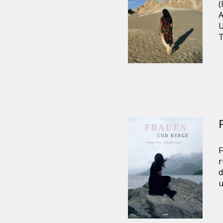
(
A
U
T
F
r
d
u