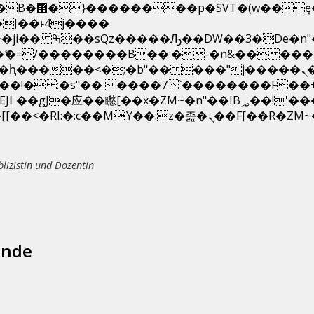
��x�;�-
N�ޭ�=/��������B��:�-�n&����
��ϐܢ��F[��x�ZMz�G�� %嬩�/c��������[[��<�RI:�:c��MΎ��:z�졾�ܢ��F
blizistin und Dozentin
ände