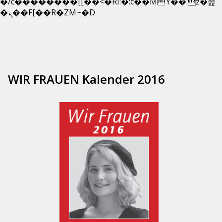
�/c��������[[��<�RI:�:c��MΎ��:z�졾
Zum
�ܢ��F[��R�ZM~�D
Inhalt
springen
WIR FRAUEN Kalender 2016