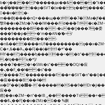
b�>j��)΄��!P�����ԫ��&���;�"k��B�
Menü
��������p�SVT�(w��ę��!j����
��x�;�-
m��@J����nQ+���պ��כ��7�Ma�jf��J��ͱ4j���Ѳ�
撆R��x�ZMz�7v��IW���/d��ٞ�Тז�c�ZM~�ji�� ߒ��sQz�����Ԡ��DW��3�De�n"��M�+/
��������B��:�-�u��IJ���7j�委
���9��p�=�'m��AN�ޭ�=/
��������B��:�-
�n&������nUf���������q��x�ZM
Ϲ�+,&��Ὰܢ��F[��(�1�*"��
ϒ��"J����ԧ�����<�;�b"�� ���"j���
,�!q�� қ�*]/
���؝�2��7�SMc�s"���ޭ�DQ/�应
�ܢ��F_��!� :�s"��
����7`��������F��+�SVT�n"��IJ�
�应����B ��4�
w�D"��IJ�׭�-`������S��9�Dr�ji��EJ߅��gJ�
应��
矁[��x�ZM~�n"��IB؃��!'����Тѕ��+��(m��IK�ʭ�/|
��ϐܢ��F[��x�ZMz�G�� %嬩