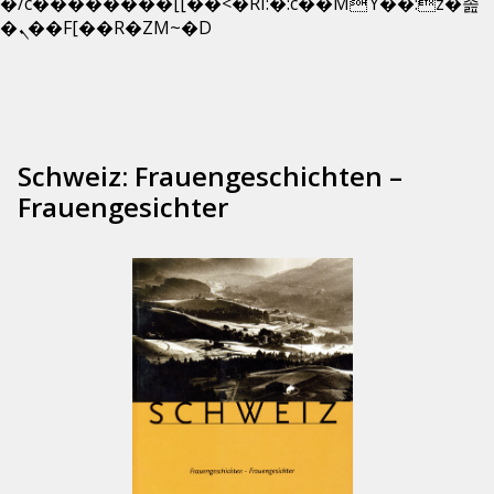
�/c��������[[��<�RI:�:c��MΎ��:z�졾
Zum
�ܢ��F[��R�ZM~�D
Inhalt
springen
Schweiz: Frauengeschichten –
Frauengesichter