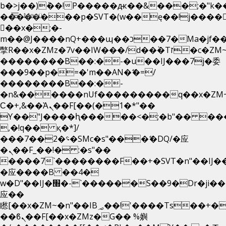
b�>j��)΄��!P�����ԫ��&���;�"k��B�
Menü
��������p�SVT�(w��ę��!j����
��x�;�-
m��@J����nQ+���պ��כ��7�Ma�jf��J��ͱ4j���Ѳ�
撆R��x�ZMz�7v��IW���/d��ٞ�Тז�c�ZM~�ji�� ߒ��sQz�����Ԡ��DW��3�De�n"��M�+/
��������B��:�-�u��IJ���7j�委
���9��p�=�'m��AN�ޭ�=/
��������B��:�-
�n&������nUf���������q��x�ZM
Ϲ�+,&��Ὰܢ��F[��(�1�*"��
ϒ��"J����ԧ�����<�;�b"�� ���"j���
,�!q�� қ�*]/
���؝�2��7�SMc�s"���ޭ�DQ/�应
�ܢ��F_��!� :�s"��
����7`��������F��+�SVT�n"��IJ�
�应����B ��4�
w�D"��IJ�׭�-`������S��9�Dr�ji��EJ߅��gJ�
应��
矁[��x�ZM~�n"��IB؃��!'����Тѕ��+��(m��IK�ʭ�/|
��ϐܢ��F[��x�ZMz�G�� %嬩