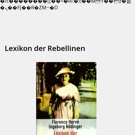
�/c��������[[��<�RI:�:c��MΎ��:z�졾
Zum
�ܢ��F[��R�ZM~�D
Inhalt
springen
Lexikon der Rebellinen