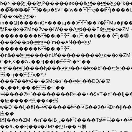
b�>j��)΄��!P�����ԫ��&���;�"k��B�
Menü
��������p�SVT�(w��ę��!j����
��x�;�-
m��@J����nQ+���պ��כ��7�Ma�jf��J��ͱ4j���Ѳ�
撆R��x�ZMz�7v��IW���/d��ٞ�Тז�c�ZM~�ji�� ߒ��sQz�����Ԡ��DW��3�De�n"��M�+/
��������B��:�-�u��IJ���7j�委
���9��p�=�'m��AN�ޭ�=/
��������B��:�-
�n&������nUf���������q��x�ZM
Ϲ�+,&��Ὰܢ��F[��(�1�*"��
ϒ��"J����ԧ�����<�;�b"�� ���"j���
,�!q�� қ�*]/
���؝�2��7�SMc�s"���ޭ�DQ/�应
�ܢ��F_��!� :�s"��
����7`��������F��+�SVT�n"��IJ�
�应����B ��4�
w�D"��IJ�׭�-`������S��9�Dr�ji��EJ߅��gJ�
应��
矁[��x�ZM~�n"��IB؃��!'����Тѕ��+��(m��IK�ʭ�/|
��ϐܢ��F[��x�ZMz�G�� %嬩