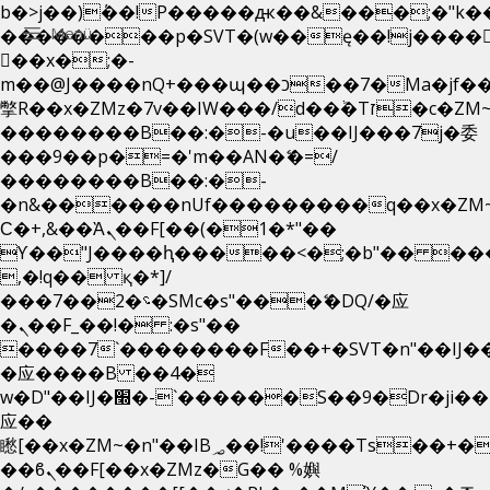
b�>j��)΄��!P�����ԫ��&���;�"k��B�
Menü
��������p�SVT�(w��ę��!j����
��x�;�-
m��@J����nQ+���պ��כ��7�Ma�jf��J��ͱ4j���Ѳ�
撆R��x�ZMz�7v��IW���/d��ٞ�Тז�c�ZM~�ji�� ߒ��sQz�����Ԡ��DW��3�De�n"��M�+/
��������B��:�-�u��IJ���7j�委
���9��p�=�'m��AN�ޭ�=/
��������B��:�-
�n&������nUf���������q��x�ZM
Ϲ�+,&��Ὰܢ��F[��(�1�*"��
ϒ��"J����ԧ�����<�;�b"�� ���"j���
,�!q�� қ�*]/
���؝�2��7�SMc�s"���ޭ�DQ/�应
�ܢ��F_��!� :�s"��
����7`��������F��+�SVT�n"��IJ�
�应����B ��4�
w�D"��IJ�׭�-`������S��9�Dr�ji��EJ߅��gJ�
应��
矁[��x�ZM~�n"��IB؃��!'����Тѕ��+��(m��IK�ʭ�/|
��ϐܢ��F[��x�ZMz�G�� %嬩