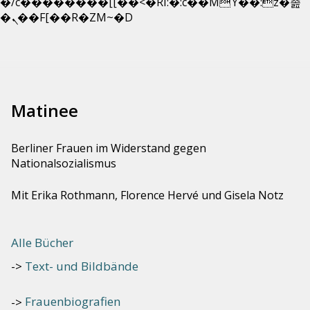
�/c��������[[��<�RI:�:c��MΎ��:z�졾
Zum
�ܢ��F[��R�ZM~�D
Inhalt
springen
Matinee
Berliner Frauen im Widerstand gegen
Nationalsozialismus
Mit Erika Rothmann, Florence Hervé und Gisela Notz
Alle Bücher
Text- und Bildbände
Frauenbiografien