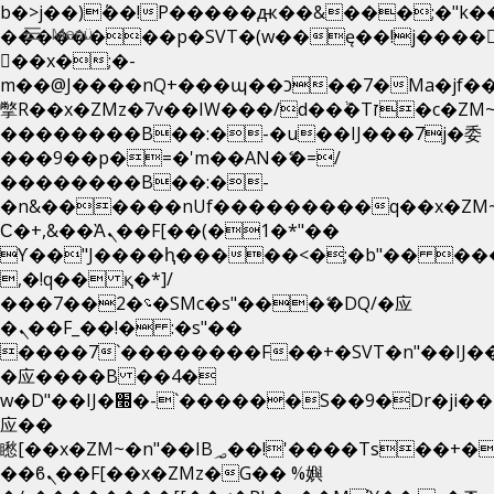
b�>j��)΄��!P�����ԫ��&���;�"k��B�
Menü
��������p�SVT�(w��ę��!j����
��x�;�-
m��@J����nQ+���պ��כ��7�Ma�jf��J��ͱ4j���Ѳ�
撆R��x�ZMz�7v��IW���/d��ٞ�Тז�c�ZM~�ji�� ߒ��sQz�����Ԡ��DW��3�De�n"��M�+/
��������B��:�-�u��IJ���7j�委
���9��p�=�'m��AN�ޭ�=/
��������B��:�-
�n&������nUf���������q��x�ZM
Ϲ�+,&��Ὰܢ��F[��(�1�*"��
ϒ��"J����ԧ�����<�;�b"�� ���"j���
,�!q�� қ�*]/
���؝�2��7�SMc�s"���ޭ�DQ/�应
�ܢ��F_��!� :�s"��
����7`��������F��+�SVT�n"��IJ�
�应����B ��4�
w�D"��IJ�׭�-`������S��9�Dr�ji��EJ߅��gJ�
应��
矁[��x�ZM~�n"��IB؃��!'����Тѕ��+��(m��IK�ʭ�/|
��ϐܢ��F[��x�ZMz�G�� %嬩