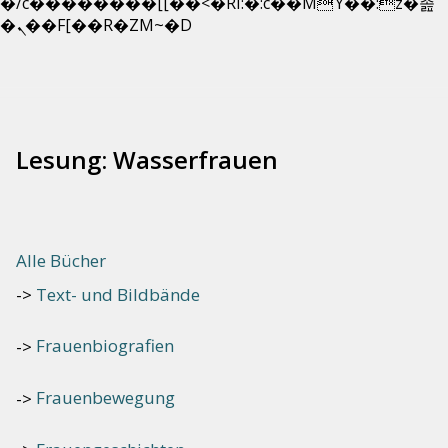
�/c��������[[��<�RI:�:c��MΎ��:z�졾
Zum
�ܢ��F[��R�ZM~�D
Inhalt
springen
Lesung: Wasserfrauen
Alle Bücher
Text- und Bildbände
Frauenbiografien
Frauenbewegung