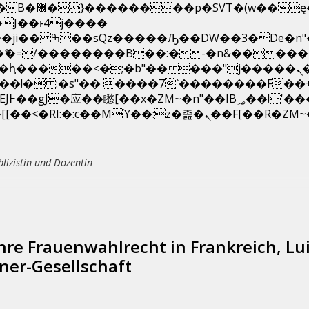
��x�;�-
N�ޭ�=/��������B��:�-�n&����
��ϐܢ��F[��x�ZMz�G�� %嬩�/c��������[[��<�RI:�:c��MΎ��:z�졾�ܢ��F
blizistin und Dozentin
hre Frauenwahlrecht in Frankreich, Lu
ner-Gesellschaft