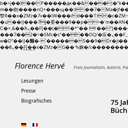
b�>j��)΄��!P�����ԫ��&���;�"k��B�޶�}��������p�SVT�(w��ę��!j������ 
m��@J����nQ+���պ��כ��7�Ma�jf��J��ͱ4j���Ѳ�
撆R��x�ZMz�7v��IW���/d��ٞ�Тז�c�ZM~�ji�� ߒ��sQz�����Ԡ��DW��3�De�n"��M�+/��������B��:�-
�u��IJ���7j�委���9��p�=�'m��A
Ϲ�+,&��Ὰܢ��F[��(�1�*"�� ϒ��"J����ԧ�����<�;�b"�� ���"j�����ܢ��F[��x� ,�!q�� қ�*]/
���؝�2��7�SMc�s"���ޭ�DQ/�应�ܢ��F_��!� :�s"�� ����7`��������F��+�SVT�n"��IJ����nQ/�应����B ��4�
w�D"��IJ�׭�-`������S��9�Dr�ji��EJ߅��gJ�应��矁[��x�ZM~�n"��IB؃��!'����Тѕ��+��(m��IK�ʭ�/|
Home
Das Neueste
Freie Journalistin, Autorin, Pu
Publikationen
Lesungen
Presse
Biografisches
75 Ja
Büch