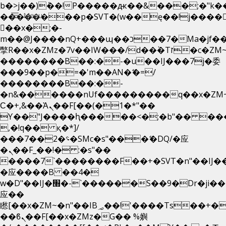
b�>j��)΄��!P�����ԫ��&���;�"k��B�
Menu
��������p�SVT�(w��ę��!j����
��x�;�-
m��@J����nQ+���պ��כ��7�Ma�jf��J��ͱ4j���Ѳ�
撆R��x�ZMz�7v��IW���/d��ٞ�Тז�c�ZM~�ji�� ߒ��sQz�����Ԡ��DW��3�De�n"��M�+/
��������B��:�-�u��IJ���7j�委
���9��p�=�'m��AN�ޭ�=/
��������B��:�-
�n&������nUf���������q��x�ZM
Ϲ�+,&��Ὰܢ��F[��(�1�*"��
ϒ��"J����ԧ�����<�;�b"�� ���"j���
,�!q�� қ�*]/
���؝�2��7�SMc�s"���ޭ�DQ/�应
�ܢ��F_��!� :�s"��
����7`��������F��+�SVT�n"��IJ�
�应����B ��4�
w�D"��IJ�׭�-`������S��9�Dr�ji��EJ߅��gJ�
应��
矁[��x�ZM~�n"��IB؃��!'����Тѕ��+��(m��IK�ʭ�/|
��ϐܢ��F[��x�ZMz�G�� %嬩