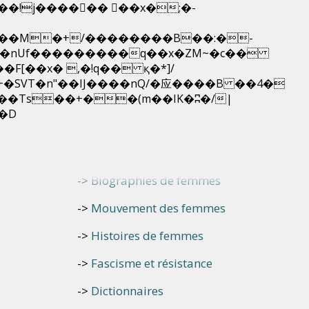
��nUf���������q��x�ZM~�
c��
Skip
[��R�ZM~�D
to
Livres
content
Livres de textes et d’images
Biographies de femmes
Mouvement des femmes
Histoires de femmes
Fascisme et résistance
Dictionnaires