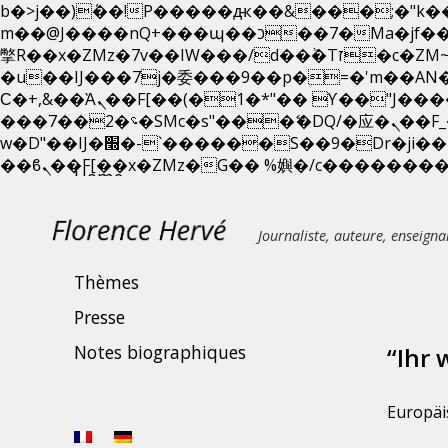
b�>j��)΄��!P�����ԫ��&���;�"k��B�޶�}��������p�SVT�(w��ę��!j������ 
m��@J����nQ+���պ��כ��7�Ma�jf��J��ͱ4j���Ѳ�
撆R��x�ZMz�7v��IW���/d��ٞ�Тז�c�ZM~�ji�� ߒ��sQz�����Ԡ��DW��3�De�n"��M�+/��������B��:�-
�u��IJ���7j�委���9��p�=�'m��A
Ϲ�+,&��Ὰܢ��F[��(�1�*"�� ϒ��"J����ԧ�����<�;�b"�� ���"j�����ܢ��F[��x� ,�!q�� қ�*]/
���؝�2��7�SMc�s"���ޭ�DQ/�应�ܢ��F_��!� :�s"�� ����7`��������F��+�SVT�n"��IJ����nQ/�应����B ��4�
w�D"��IJ�׭�-`������S��9�Dr�ji��EJ߅��gJ�应��矁[��x�ZM~�n"��IB؃��!'����Тѕ��+��(m��IK�ʭ�/|
Home
Nouveautés
Journaliste, auteure, enseigna
Publications
Thèmes
Presse
Notes biographiques
“Ihr 
Europäi