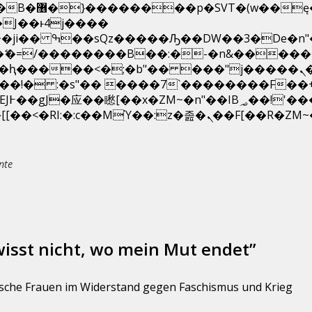
��x�;�-
N�ޭ�=/��������B��:�-�n&����
��ϐܢ��F[��x�ZMz�G�� %嬩�/c��������[[��<�RI:�:c��MΎ��:z�졾�ܢ��F
nte
wisst nicht, wo mein Mut endet”
sche Frauen im Widerstand gegen Faschismus und Krieg