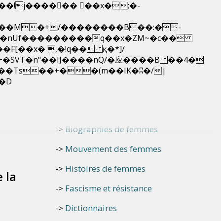
��nUf���������q��x�ZM~�
c��
Skip
[��R�ZM~�D
to
Livres
content
Livres de textes et d’images
Biographies de femmes
Mouvement des femmes
Histoires de femmes
e la
Fascisme et résistance
Dictionnaires