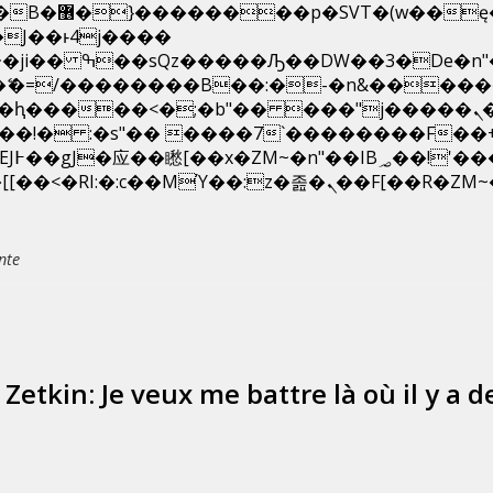
��x�;�-
N�ޭ�=/��������B��:�-�n&����
��ϐܢ��F[��x�ZMz�G�� %嬩�/c��������[[��<�RI:�:c��MΎ��:z�졾�ܢ��F
nte
 Zetkin: Je veux me battre là où il y a d