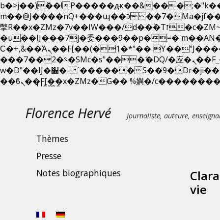
b�>j��)΄��!P�����ԫ��&���;�"k��B�޶�}��������p�SVT�(w��ę��!j������ 
m��@J����nQ+���պ��כ��7�Ma�jf��J��ͱ4j���Ѳ�
撆R��x�ZMz�7v��IW���/d��ٞ�Тז�c�ZM~�ji�� ߒ��sQz�����Ԡ��DW��3�De�n"��M�+/��������B��:�-
�u��IJ���7j�委���9��p�=�'m��A
Ϲ�+,&��Ὰܢ��F[��(�1�*"�� ϒ��"J����ԧ�����<�;�b"�� ���"j�����ܢ��F[��x� ,�!q�� қ�*]/
���؝�2��7�SMc�s"���ޭ�DQ/�应�ܢ��F_��!� :�s"�� ����7`��������F��+�SVT�n"��IJ����nQ/�应����B ��4�
w�D"��IJ�׭�-`������S��9�Dr�ji��EJ߅��gJ�应��矁[��x�ZM~�n"��IB؃��!'����Тѕ��+��(m��IK�ʭ�/|
Home
Nouveautés
Journaliste, auteure, enseigna
Publications
Thèmes
Presse
Notes biographiques
Clara
vie