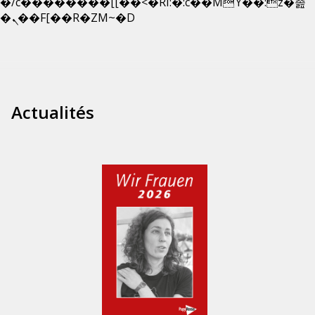
�/c��������[[��<�RI:�:c��MΎ��:z�졾
Skip
�ܢ��F[��R�ZM~�D
to
content
Actualités