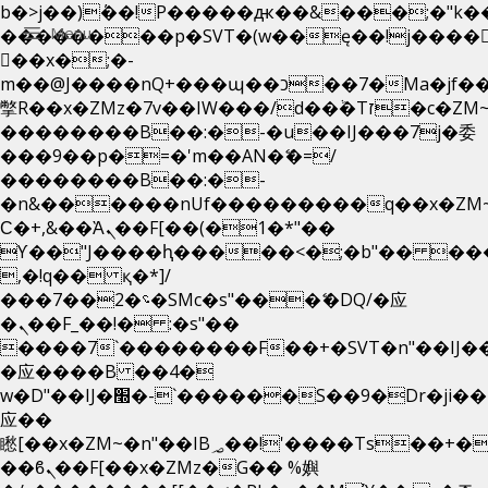
b�>j��)΄��!P�����ԫ��&���;�"k��B�
Menu
��������p�SVT�(w��ę��!j����
��x�;�-
m��@J����nQ+���պ��כ��7�Ma�jf��J��ͱ4j���Ѳ�
撆R��x�ZMz�7v��IW���/d��ٞ�Тז�c�ZM~�ji�� ߒ��sQz�����Ԡ��DW��3�De�n"��M�+/
��������B��:�-�u��IJ���7j�委
���9��p�=�'m��AN�ޭ�=/
��������B��:�-
�n&������nUf���������q��x�ZM
Ϲ�+,&��Ὰܢ��F[��(�1�*"��
ϒ��"J����ԧ�����<�;�b"�� ���"j���
,�!q�� қ�*]/
���؝�2��7�SMc�s"���ޭ�DQ/�应
�ܢ��F_��!� :�s"��
����7`��������F��+�SVT�n"��IJ�
�应����B ��4�
w�D"��IJ�׭�-`������S��9�Dr�ji��EJ߅��gJ�
应��
矁[��x�ZM~�n"��IB؃��!'����Тѕ��+��(m��IK�ʭ�/|
��ϐܢ��F[��x�ZMz�G�� %嬩