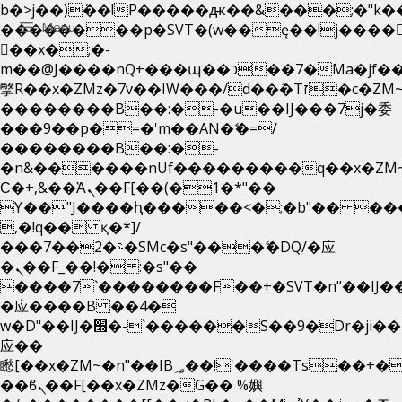
b�>j��)΄��!P�����ԫ��&���;�"k��B�
Menu
��������p�SVT�(w��ę��!j����
��x�;�-
m��@J����nQ+���պ��כ��7�Ma�jf��J��ͱ4j���Ѳ�
撆R��x�ZMz�7v��IW���/d��ٞ�Тז�c�ZM~�ji�� ߒ��sQz�����Ԡ��DW��3�De�n"��M�+/
��������B��:�-�u��IJ���7j�委
���9��p�=�'m��AN�ޭ�=/
��������B��:�-
�n&������nUf���������q��x�ZM
Ϲ�+,&��Ὰܢ��F[��(�1�*"��
ϒ��"J����ԧ�����<�;�b"�� ���"j���
,�!q�� қ�*]/
���؝�2��7�SMc�s"���ޭ�DQ/�应
�ܢ��F_��!� :�s"��
����7`��������F��+�SVT�n"��IJ�
�应����B ��4�
w�D"��IJ�׭�-`������S��9�Dr�ji��EJ߅��gJ�
应��
矁[��x�ZM~�n"��IB؃��!'����Тѕ��+��(m��IK�ʭ�/|
��ϐܢ��F[��x�ZMz�G�� %嬩