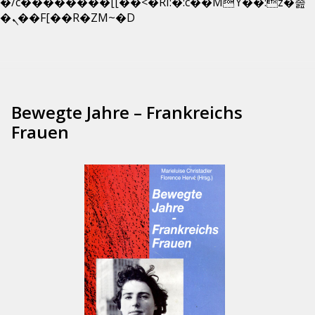
�/c��������[[��<�RI:�:c��MΎ��:z�졾
Skip
�ܢ��F[��R�ZM~�D
to
content
Bewegte Jahre – Frankreichs
Frauen