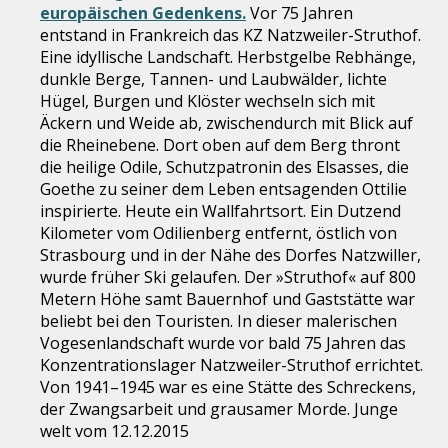
europäischen Gedenkens.
Vor 75 Jahren
entstand in Frankreich das KZ Natzweiler-Struthof.
Eine idyllische Landschaft. Herbstgelbe Rebhänge,
dunkle Berge, Tannen- und Laubwälder, lichte
Hügel, Burgen und Klöster wechseln sich mit
Äckern und Weide ab, zwischendurch mit Blick auf
die Rheinebene. Dort oben auf dem Berg thront
die heilige Odile, Schutzpatronin des Elsasses, die
Goethe zu seiner dem Leben entsagenden Ottilie
inspirierte. Heute ein Wallfahrtsort. Ein Dutzend
Kilometer vom Odilienberg entfernt, östlich von
Strasbourg und in der Nähe des Dorfes Natzwiller,
wurde früher Ski gelaufen. Der »Struthof« auf 800
Metern Höhe samt Bauernhof und Gaststätte war
beliebt bei den Touristen. In dieser malerischen
Vogesenlandschaft wurde vor bald 75 Jahren das
Konzentrationslager Natzweiler-Struthof errichtet.
Von 1941–1945 war es eine Stätte des Schreckens,
der Zwangsarbeit und grausamer Morde. Junge
welt vom 12.12.2015