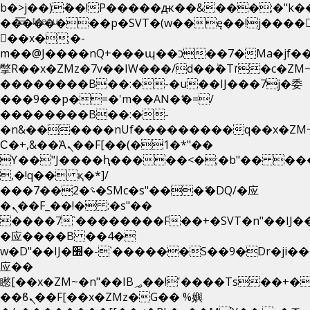
b�>j��)΄��!P�����ԫ��&���;�"k��B�
Menu
��������p�SVT�(w��ę��!j����
��x�;�-
m��@J����nQ+���պ��כ��7�Ma�jf��J��ͱ4j���Ѳ�
撆R��x�ZMz�7v��IW���/d��ٞ�Тז�c�ZM~�ji�� ߒ��sQz�����Ԡ��DW��3�De�n"��M�+/
��������B��:�-�u��IJ���7j�委
���9��p�=�'m��AN�ޭ�=/
��������B��:�-
�n&������nUf���������q��x�ZM
Ϲ�+,&��Ὰܢ��F[��(�1�*"��
ϒ��"J����ԧ�����<�;�b"�� ���"j���
,�!q�� қ�*]/
���؝�2��7�SMc�s"���ޭ�DQ/�应
�ܢ��F_��!� :�s"��
����7`��������F��+�SVT�n"��IJ�
�应����B ��4�
w�D"��IJ�׭�-`������S��9�Dr�ji��EJ߅��gJ�
应��
矁[��x�ZM~�n"��IB؃��!'����Тѕ��+��(m��IK�ʭ�/|
��ϐܢ��F[��x�ZMz�G�� %嬩