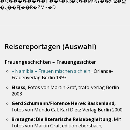
�/c��������[[��<�RI:�:c��MΎ��:z�졾
Skip
�ܢ��F[��R�ZM~�D
to
content
Reisereportagen (Auswahl)
Frauengeschichten – Frauengesichter
Namibia – Frauen mischen sich ein
, Orlanda-
Frauenverlag Berlin 1993
Elsass,
Fotos von Martin Graf, trafo-verlag Berlin
2003
Gerd Schumann/Florence Hervé: Baskenland,
Fotos von Mundo Cal, Karl Dietz Verlag Berlin 2000
Bretagne: Die literarische Reisebegleitung.
Mit
Fotos von Martin Graf, edition ebersbach,